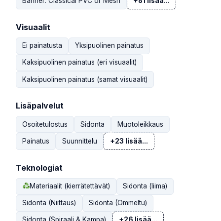
Banner: Classical PVC or Mesh
+81 lisää...
Visuaalit
Ei painatusta
Yksipuolinen painatus
Kaksipuolinen painatus (eri visuaalit)
Kaksipuolinen painatus (samat visuaalit)
Lisäpalvelut
Osoitetulostus
Sidonta
Muotoleikkaus
Painatus
Suunnittelu
+23 lisää...
Teknologiat
Materiaalit (kierrätettävät)
Sidonta (liima)
Sidonta (Niittaus)
Sidonta (Ommeltu)
Sidonta (Spiraali & Kampa)
+26 lisää...