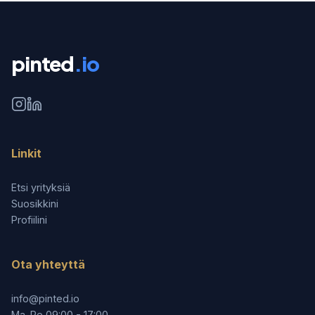
pinted
.io
Linkit
Etsi yrityksiä
Suosikkini
Profiilini
Ota yhteyttä
info@pinted.io
Ma-Pe 09:00 - 17:00