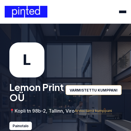
L
Lemon Print
VARMISTETTU KUMPPANI
OÜ
Kopli tn 98b-2, Tallinn, Viro
Arvioi tämä kumppani
Painotalo