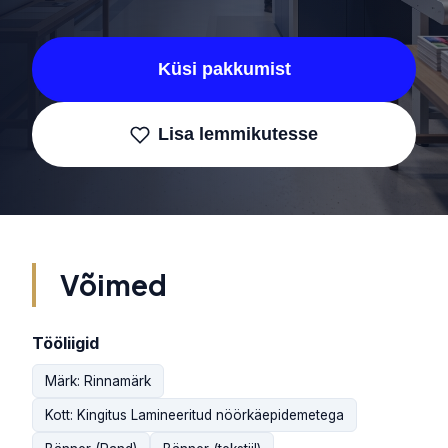
Küsi pakkumist
Lisa lemmikutesse
Võimed
Tööliigid
Märk: Rinnamärk
Kott: Kingitus Lamineeritud nöörkäepidemetega