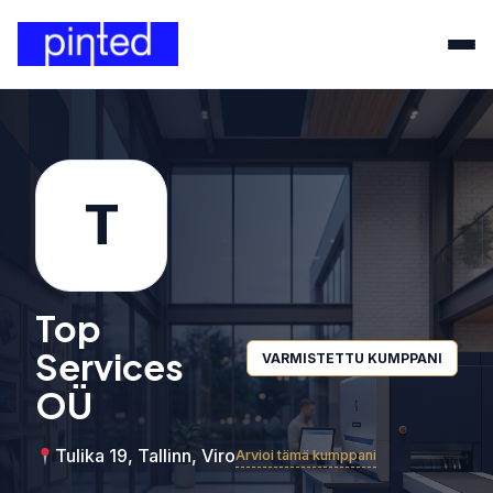
T
Top
Services
VARMISTETTU KUMPPANI
OÜ
Tulika 19, Tallinn, Viro
Arvioi tämä kumppani