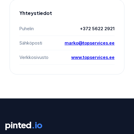
Yhteystiedot
Puhelin
+372 5622 2921
Sähköposti
marko@topservices.ee
Verkkosivusto
www.topservices.ee
pinted
.io