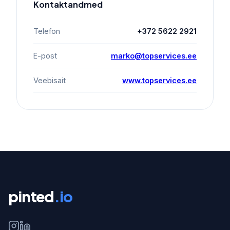
Kontaktandmed
Telefon
+372 5622 2921
E-post
marko@topservices.ee
Veebisait
www.topservices.ee
pinted
.io