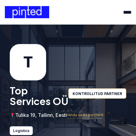
T
Top
KONTROLLITUD PARTNER
Services OÜ
Tulika 19, Tallinn, Eesti
Hinda seda partnerit
Logistics