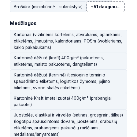
Brošiūra (miniatiūrinė - sulankstyta)
+51 daugiau...
Medžiagos
Kartonas (vizitinėms kortelėms, atvirukams, aplankams,
etiketėms, įmautėms, kalendoriams, POSm (wobleriams,
kaklo pakabukams)
Kartoninė dėžutė (kraft) 400g/m² (pakuotėms,
etiketėms, maisto pakuotėms, dangteliams)
Kartoninė dėžutė (terminė) (tiesioginio terminio
spausdinimo etiketėms, logistikos žymoms, įėjimo
bilietams, svorio skalės etiketėms)
Kartoninė Kraft (metalizuota) 400g/m² (prabangiai
pakuotei)
Juostelės, elastikai ir virvelės (satinas, grosgrain, šilkas)
(logotipu spausdintoms dovanų juostelėms, drabužių
etiketėms, prabangiems pakuočių raiščiams,
medaliams/lanyardams)