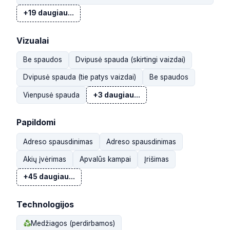
+19 daugiau...
Vizualai
Be spaudos
Dvipusė spauda (skirtingi vaizdai)
Dvipusė spauda (tie patys vaizdai)
Be spaudos
Vienpusė spauda
+3 daugiau...
Papildomi
Adreso spausdinimas
Adreso spausdinimas
Akių įvėrimas
Apvalūs kampai
Įrišimas
+45 daugiau...
Technologijos
Medžiagos (perdirbamos)