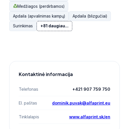
Medžiagos (perdirbamos)
Apdaila (apvalinimas kampų)
Apdaila (blizgučiai)
Surinkimas
+81 daugiau...
Kontaktinė informacija
Telefonas
+421 907 759 750
El. paštas
dominik.puvak@alfaprint.eu
Tinklalapis
www.alfaprint.sk/en