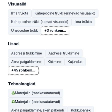
Visuaalid
Ilma trükita
Kahepoolne trükk (erinevad visuaalid)
Kahepoolne trükk (samad visuaalid)
Ilma trükita
Ühepoolne trükk
+3 rohkem...
Lisad
Aadressi trükkimine
Aadressi trükkimine
Akna paigaldamine
Köitmine
Kujundus
+45 rohkem...
Tehnoloogiad
Materjalid (taaskasutatavad)
Materjalid (taaskasutatavad)
Akna paigaldamine/aken pakendil
Kokkupanek