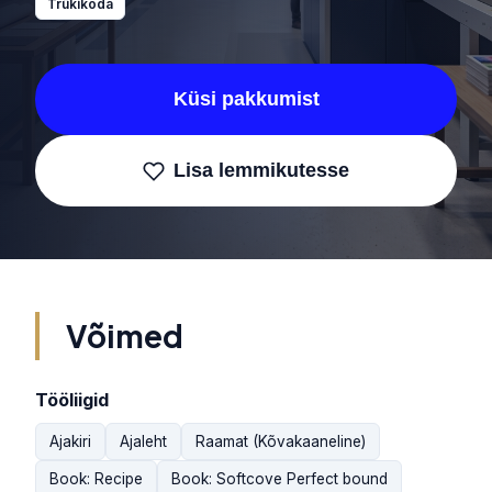
Trükikoda
Küsi pakkumist
Lisa lemmikutesse
Võimed
Tööliigid
Ajakiri
Ajaleht
Raamat (Kõvakaaneline)
Book: Recipe
Book: Softcove Perfect bound