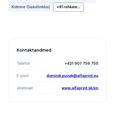
Köitmine (Sadulõmblus)
+81 rohkem...
Kontaktandmed
Telefon
+421 907 759 750
E-post
dominik.puvak@alfaprint.eu
Veebisait
www.alfaprint.sk/en