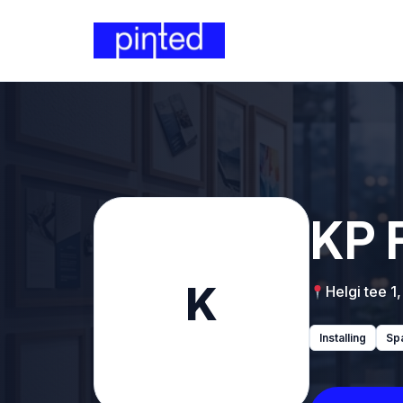
KP 
K
Helgi tee 1,
Installing
Sp