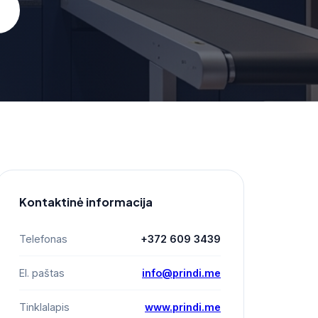
Kontaktinė informacija
Telefonas
+372 609 3439
El. paštas
info@prindi.me
Tinklalapis
www.prindi.me