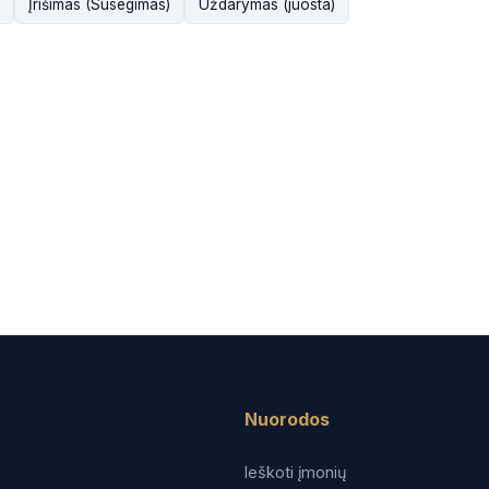
Įrišimas (Susegimas)
Uždarymas (juosta)
Nuorodos
Ieškoti įmonių