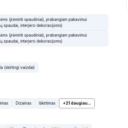
ms (įrėminti spaudiniai), prabangiam pakavimui
kų spaudai, interjero dekoracijoms)
ms (įrėminti spaudiniai), prabangiam pakavimui
kų spaudai, interjero dekoracijoms)
 (skirtingi vaizdai)
vimas
Dizainas
Iškirtimas
+21 daugiau...