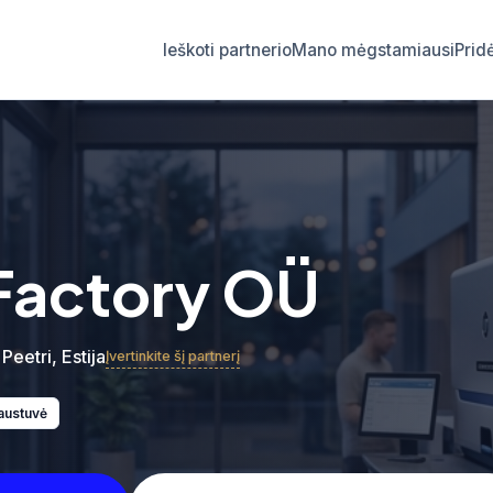
Ieškoti partnerio
Mano mėgstamiausi
Prid
Factory OÜ
 Peetri, Estija
Įvertinkite šį partnerį
austuvė