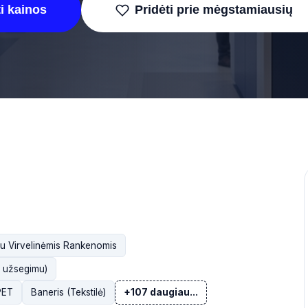
i kainos
Pridėti prie mėgstamiausių
su Virvelinėmis Rankenomis
su užsegimu)
/PET
Baneris (Tekstilė)
+107 daugiau...