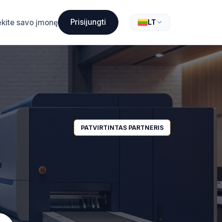
Prisijungti
ėkite savo įmonę
LT
PATVIRTINTAS PARTNERIS