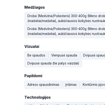
Medžiagos
Drobė (Medvilnė/Poliesteris) 300-400g (Meno drobė
(maišeliai/maišeliai), aukščiausios kokybės nuotrau
Drobė (Medvilnė/Poliesteris) 300-400g (Meno drobė
(maišeliai/maišeliai), aukščiausios kokybės nuotrau
Vizualai
Be spaudos
Vienpusė spauda
Dvipusė spauda
Dvipusė spauda (tie patys vaizdai)
Papildomi
Adreso spausdinimas
Įrišimas
Kontūrinis pjo
Technologijos