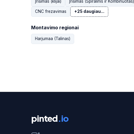
Įrišimas (klijai)
Įrišimas (Spiralinis ir Kombinuotas)
CNC frezavimas
+25 daugiau...
Montavimo regionai
Harjumaa (Talinas)
pinted
.io