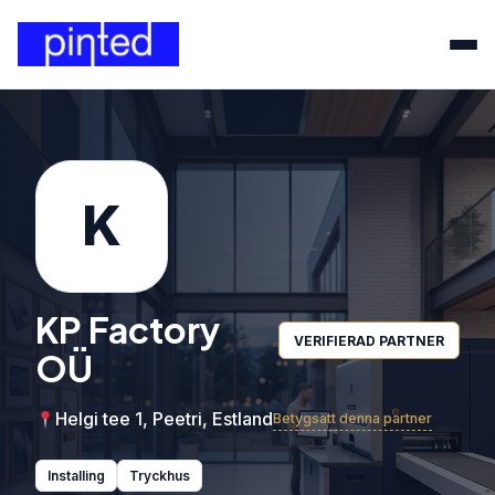
K
KP Factory
VERIFIERAD PARTNER
OÜ
Helgi tee 1, Peetri, Estland
Betygsätt denna partner
Installing
Tryckhus