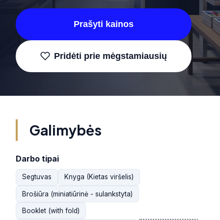
Prašyti kainos
Pridėti prie mėgstamiausių
Galimybės
Darbo tipai
Segtuvas
Knyga (Kietas viršelis)
Brošiūra (miniatiūrinė - sulankstyta)
Booklet (with fold)