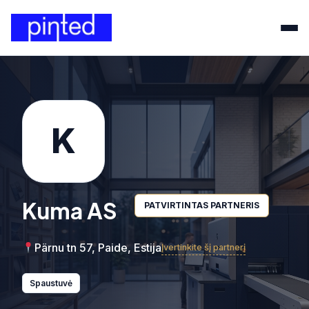
K
Kuma AS
PATVIRTINTAS PARTNERIS
Pärnu tn 57, Paide, Estija
Įvertinkite šį partnerį
Spaustuvė