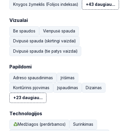
Knygos žymeklis (Folijos indeksas)
+43 daugiau...
Vizualai
Be spaudos
Vienpusė spauda
Dvipusė spauda (skirtingi vaizdai)
Dvipusė spauda (tie patys vaizdai)
Papildomi
Adreso spausdinimas
Įrišimas
Kontūrinis pjovimas
Įspaudimas
Dizainas
+23 daugiau...
Technologijos
Medžiagos (perdirbamos)
Surinkimas