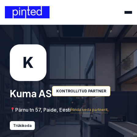
K
Kuma AS
KONTROLLITUD PARTNER
Pärnu tn 57, Paide, Eesti
Hinda seda partnerit
Trükikoda