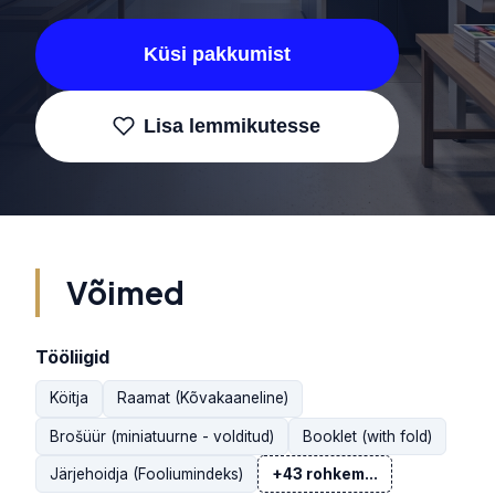
Küsi pakkumist
Lisa lemmikutesse
Võimed
Tööliigid
Köitja
Raamat (Kõvakaaneline)
Brošüür (miniatuurne - volditud)
Booklet (with fold)
Järjehoidja (Fooliumindeks)
+43 rohkem...