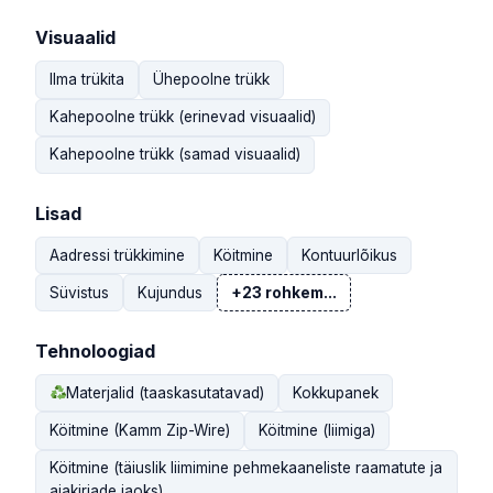
Visuaalid
Ilma trükita
Ühepoolne trükk
Kahepoolne trükk (erinevad visuaalid)
Kahepoolne trükk (samad visuaalid)
Lisad
Aadressi trükkimine
Köitmine
Kontuurlõikus
Süvistus
Kujundus
+23 rohkem...
Tehnoloogiad
Materjalid (taaskasutatavad)
Kokkupanek
Köitmine (Kamm Zip-Wire)
Köitmine (liimiga)
Köitmine (täiuslik liimimine pehmekaaneliste raamatute ja
ajakirjade jaoks)