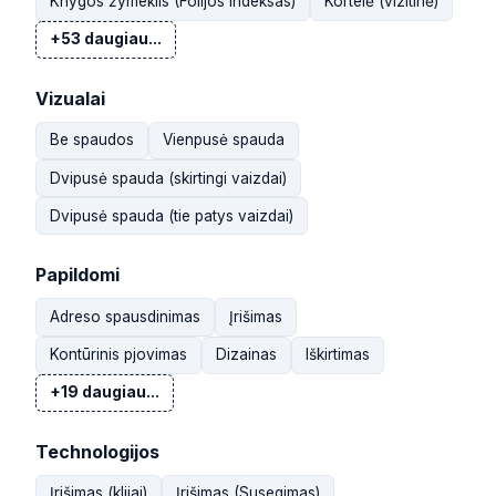
Knygos žymeklis (Folijos indeksas)
Kortelė (vizitinė)
+53 daugiau...
Vizualai
Be spaudos
Vienpusė spauda
Dvipusė spauda (skirtingi vaizdai)
Dvipusė spauda (tie patys vaizdai)
Papildomi
Adreso spausdinimas
Įrišimas
Kontūrinis pjovimas
Dizainas
Iškirtimas
+19 daugiau...
Technologijos
Įrišimas (klijai)
Įrišimas (Susegimas)