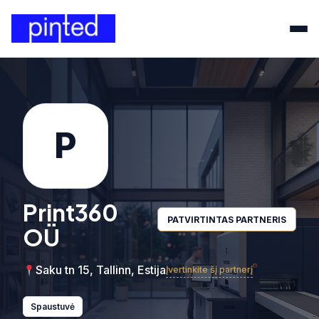
P
Print360
PATVIRTINTAS PARTNERIS
OÜ
Saku tn 15, Tallinn, Estija
Įvertinkite šį partnerį
Spaustuvė