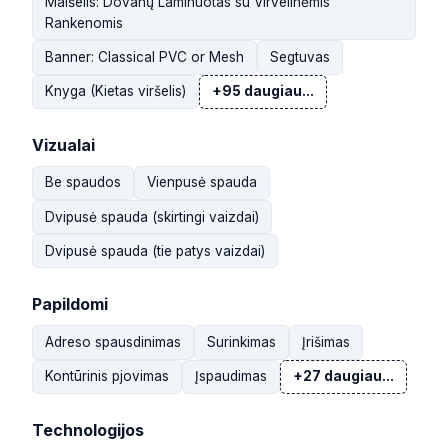
Maišelis: Dovanų Laminuotas su Virvelinėmis
Rankenomis
Banner: Classical PVC or Mesh
Segtuvas
Knyga (Kietas viršelis)
+95 daugiau...
Vizualai
Be spaudos
Vienpusė spauda
Dvipusė spauda (skirtingi vaizdai)
Dvipusė spauda (tie patys vaizdai)
Papildomi
Adreso spausdinimas
Surinkimas
Įrišimas
Kontūrinis pjovimas
Įspaudimas
+27 daugiau...
Technologijos