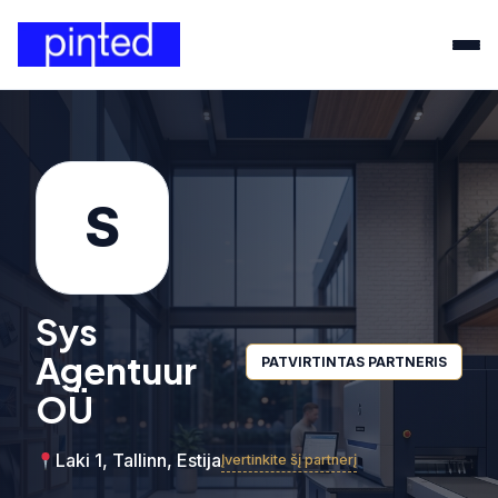
S
Sys
Agentuur
PATVIRTINTAS PARTNERIS
OÜ
Laki 1, Tallinn, Estija
Įvertinkite šį partnerį