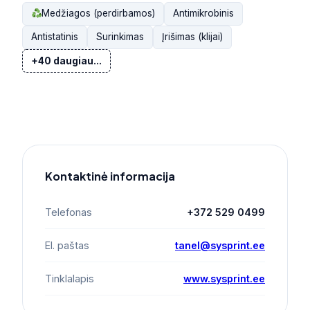
Medžiagos (perdirbamos)
Antimikrobinis
Antistatinis
Surinkimas
Įrišimas (klijai)
+40 daugiau...
Kontaktinė informacija
Telefonas
+372 529 0499
El. paštas
tanel@sysprint.ee
Tinklalapis
www.sysprint.ee