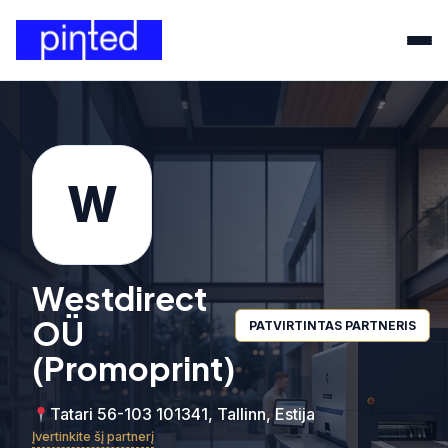
W
Westdirect
OÜ
PATVIRTINTAS PARTNERIS
(Promoprint)
Tatari 56-103 101341, Tallinn, Estija
Įvertinkite šį partnerį