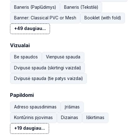
Baneris (Paplūdimys)
Baneris (Tekstilė)
Banner: Classical PVC or Mesh
Booklet (with fold)
+49 daugiau...
Vizualai
Be spaudos
Vienpusė spauda
Dvipusė spauda (skirtingi vaizdai)
Dvipusė spauda (tie patys vaizdai)
Papildomi
Adreso spausdinimas
Įrišimas
Kontūrinis pjovimas
Dizainas
Iškirtimas
+19 daugiau...