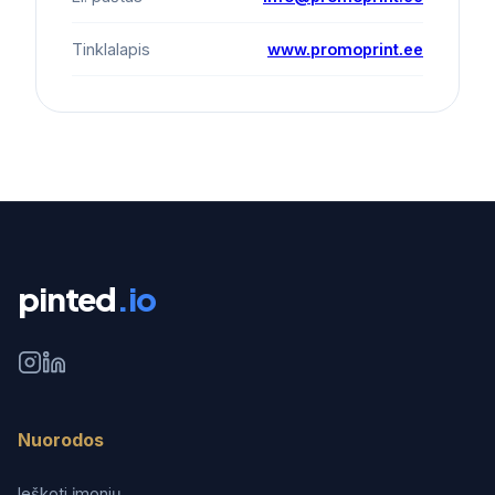
Tinklalapis
www.promoprint.ee
pinted
.io
Nuorodos
Ieškoti įmonių