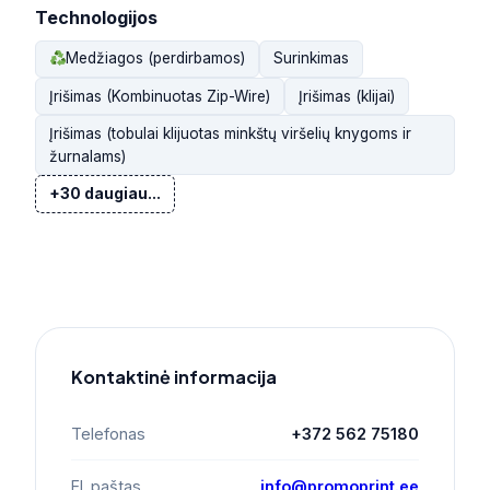
Technologijos
Medžiagos (perdirbamos)
Surinkimas
Įrišimas (Kombinuotas Zip-Wire)
Įrišimas (klijai)
Įrišimas (tobulai klijuotas minkštų viršelių knygoms ir
žurnalams)
+30 daugiau...
Kontaktinė informacija
Telefonas
+372 562 75180
El. paštas
info@promoprint.ee