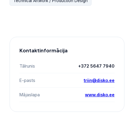
Technical Artwork / Production Design
Kontaktinformācija
Tālrunis
+372 5647 7940
E-pasts
triin@disko.ee
Mājaslapa
www.disko.ee