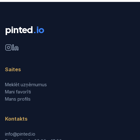
pinted
.io
Saites
Meklēt uzņēmumus
Mani favorīti
Mans profils
Kontakts
info@pinted.io