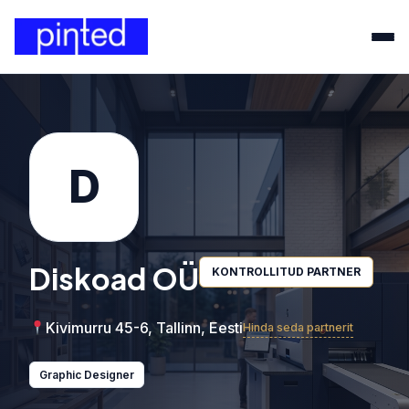
D
Diskoad OÜ
KONTROLLITUD PARTNER
Kivimurru 45-6, Tallinn, Eesti
Hinda seda partnerit
Graphic Designer