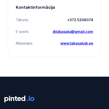
Kontaktinformācija
Tālrunis
+372 5208074
E-pasts
jktabasalu@gmail.com
Mājaslapa
www.tabasalujk.ee
pinted
.io