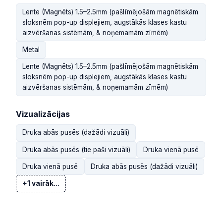
Lente (Magnēts) 1.5–2.5mm (pašlīmējošām magnētiskām
sloksnēm pop-up displejiem, augstākās klases kastu
aizvēršanas sistēmām, & noņemamām zīmēm)
Metal
Lente (Magnēts) 1.5–2.5mm (pašlīmējošām magnētiskām
sloksnēm pop-up displejiem, augstākās klases kastu
aizvēršanas sistēmām, & noņemamām zīmēm)
Vizualizācijas
Druka abās pusēs (dažādi vizuāli)
Druka abās pusēs (tie paši vizuāli)
Druka vienā pusē
Druka vienā pusē
Druka abās pusēs (dažādi vizuāli)
+1 vairāk...