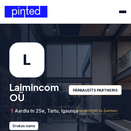
L
Laimincom
PĀRBAUDĪTS PARTNERIS
OÜ
Aardla tn 25e, Tartu, Igaunija
Novērtējiet šo partneri
Drukas nams