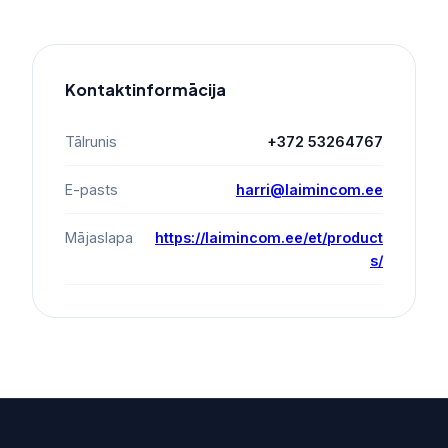
Kontaktinformācija
Tālrunis
+372 53264767
E-pasts
harri@laimincom.ee
Mājaslapa
https://laimincom.ee/et/product
s/