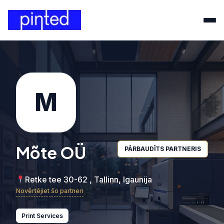
M
Mõte OÜ
PĀRBAUDĪTS PARTNERIS
Retke tee 30-62 , Tallinn, Igaunija
Novērtējiet šo partneri
Print Services