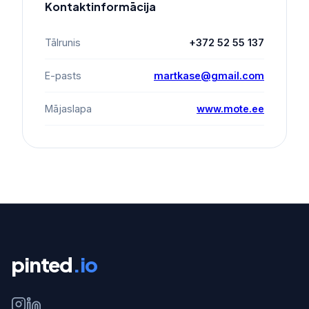
Kontaktinformācija
Tālrunis
+372 52 55 137
E-pasts
martkase@gmail.com
Mājaslapa
www.mote.ee
pinted
.io