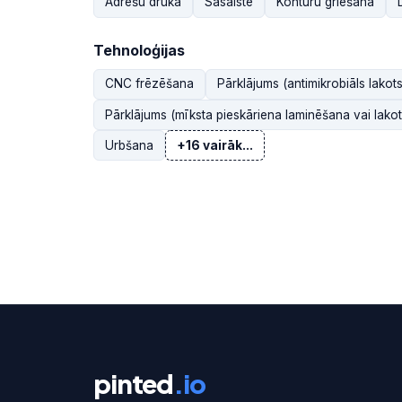
Adrešu druka
Sasaiste
Kontūru griešana
Tehnoloģijas
CNC frēzēšana
Pārklājums (antimikrobiāls lakots
Pārklājums (mīksta pieskāriena laminēšana vai lakot
Urbšana
+16 vairāk...
pinted
.io