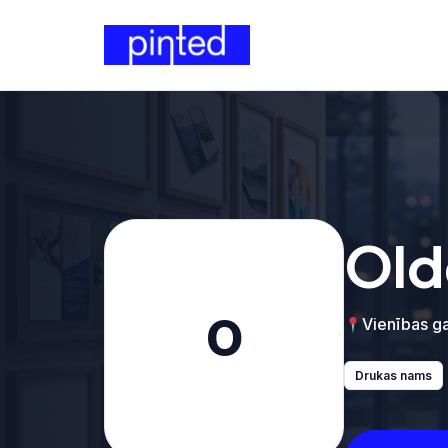
Old
O
Vienības ga
Drukas nams