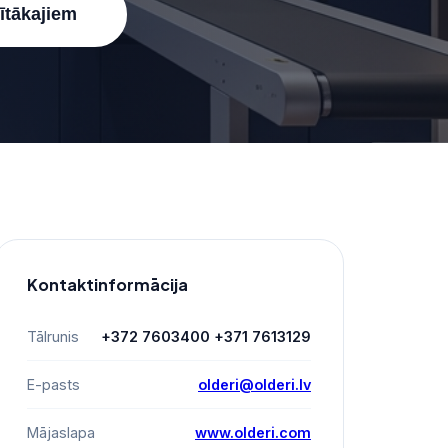
nītākajiem
Kontaktinformācija
Tālrunis
+372 7603400 +371 7613129
E-pasts
olderi@olderi.lv
Mājaslapa
www.olderi.com