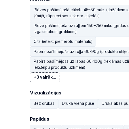
Plēves pašlīmējošā etiķete 45–80 mikr. (dažādiem i
ķīmijā, rūpniecības sektora etiķetēs)
Plēve pašlīmējoša uz ruļļiem 150–250 mikr. (grīdas 
izgaismotiem grafikiem)
Cits (ieteikt piemērotu materiālu)
Papīrs pašlīmējošs uz ruļļa 60-90g (produktu etiķe
Papīrs pašlīmējošs uz lapas 60-100g (reklāmas uzlī
iekštelpu produktu uzlīmēm)
+3 vairāk...
Vizualizācijas
Bez drukas
Druka vienā pusē
Druka abās pus
Papildus