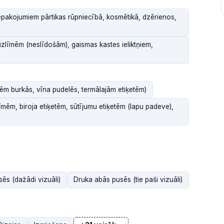
epakojumiem pārtikas rūpniecībā, kosmētikā, dzērienos,
uzlīmēm (neslīdošām), gaismas kastes ieliktņiem,
tēm burkās, vīna pudelēs, termālajām etiķetēm)
mēm, biroja etiķetēm, sūtījumu etiķetēm (lapu padeve),
ēs (dažādi vizuāli)
Druka abās pusēs (tie paši vizuāli)