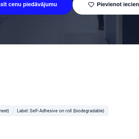
asīt cenu piedāvājumu
Pievienot iecie
heet)
Label: Self-Adhesive on roll (biodegradable)