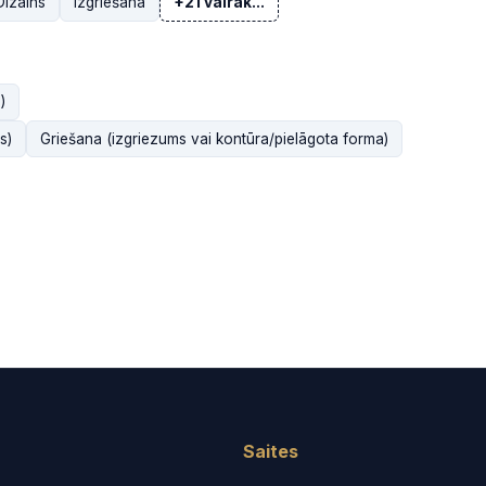
Dizains
Izgriešana
+21 vairāk...
)
s)
Griešana (izgriezums vai kontūra/pielāgota forma)
Saites