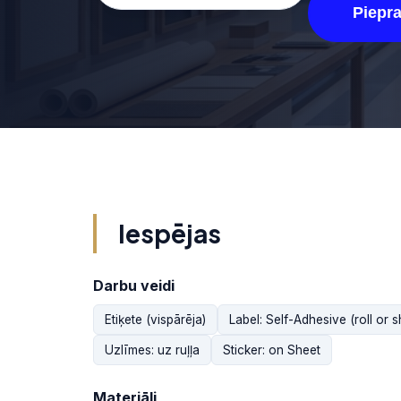
Piepr
Iespējas
Darbu veidi
Etiķete (vispārēja)
Label: Self-Adhesive (roll or s
Uzlīmes: uz ruļļa
Sticker: on Sheet
Materiāli