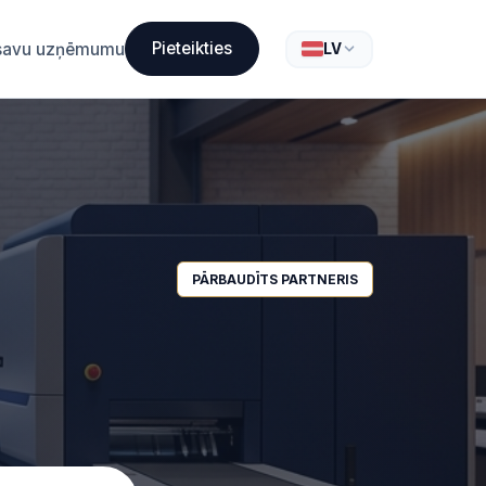
Pieteikties
t savu uzņēmumu
LV
PĀRBAUDĪTS PARTNERIS