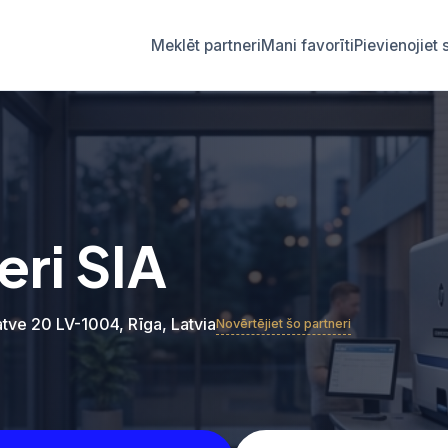
Meklēt partneri
Mani favorīti
Pievienojie
eri SIA
tve 20 LV-1004, Rīga, Latvia
Novērtējiet šo partneri