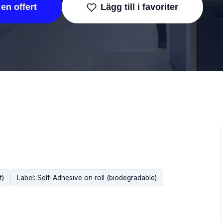
en offert
Lägg till i favoriter
t)
Label: Self-Adhesive on roll (biodegradable)