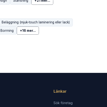
sign
Stansning
+21 mer...
Beläggning (mjuk-touch laminering eller lack)
Borrning
+16 mer...
Länkar
Sök företag