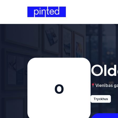
Old
O
Vienības ga
Tryckhus