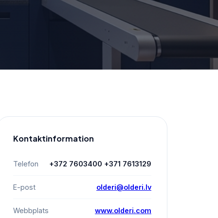
Kontaktinformation
Telefon
+372 7603400 +371 7613129
E-post
olderi@olderi.lv
Webbplats
www.olderi.com