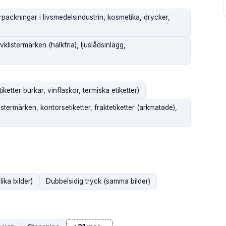
rpackningar i livsmedelsindustrin, kosmetika, drycker,
klistermärken (halkfria), ljuslådsinlägg,
etter burkar, vinflaskor, termiska etiketter)
termärken, kontorsetiketter, fraktetiketter (arkmatade),
ika bilder)
Dubbelsidig tryck (samma bilder)