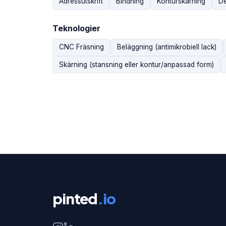
Adressutskrift
Bindning
Konturskärning
De
Teknologier
CNC Fräsning
Beläggning (antimikrobiell lack)
Skärning (stansning eller kontur/anpassad form)
pinted
.io