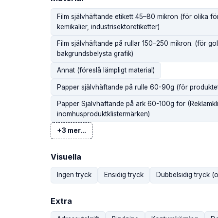
Film självhäftande etikett 45–80 mikron (för olika fö
kemikalier, industrisektoretiketter)
Film självhäftande på rullar 150–250 mikron. (för golv
bakgrundsbelysta grafik)
Annat (föreslå lämpligt material)
Papper självhäftande på rulle 60-90g (för produktetik
Papper Självhäftande på ark 60-100g för (Reklamklis
inomhusproduktklistermärken)
+3 mer...
Visuella
Ingen tryck
Ensidig tryck
Dubbelsidig tryck (ol
Extra