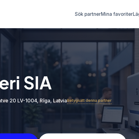
Sök partner
Mina favoriter
Läg
eri SIA
tve 20 LV-1004, Rīga, Latvia
Betygsätt denna partner