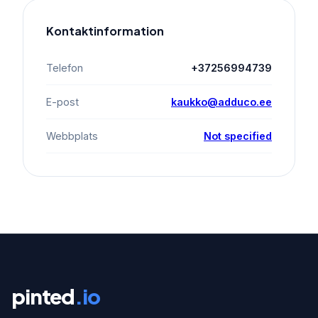
Kontaktinformation
Telefon
+37256994739
E-post
kaukko@adduco.ee
Webbplats
Not specified
pinted
.io