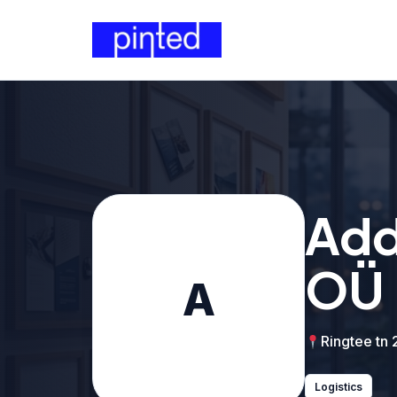
Add
OÜ
A
Ringtee tn 
Logistics