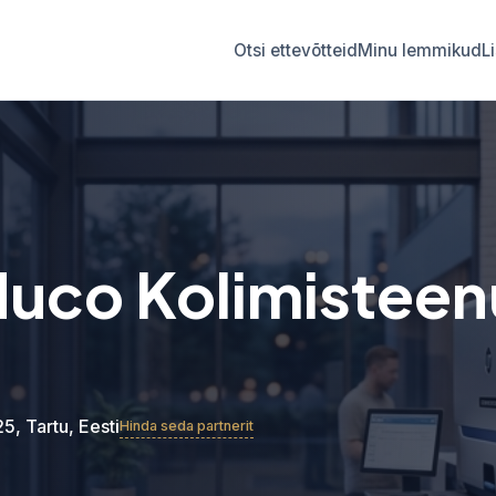
Otsi ettevõtteid
Minu lemmikud
L
uco Kolimistee
25, Tartu, Eesti
Hinda seda partnerit