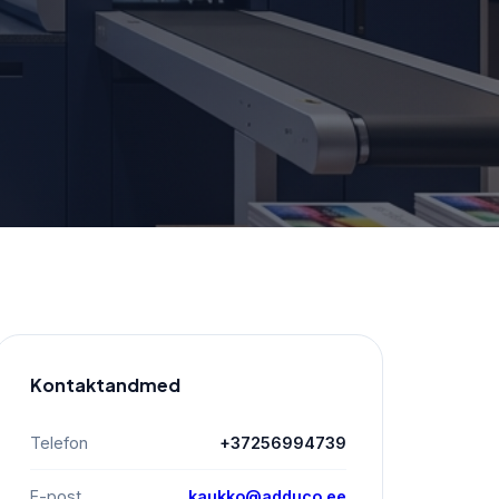
Kontaktandmed
Telefon
+37256994739
E-post
kaukko@adduco.ee