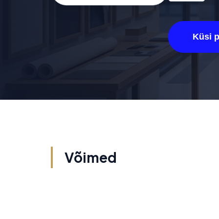
Küsi 
Võimed