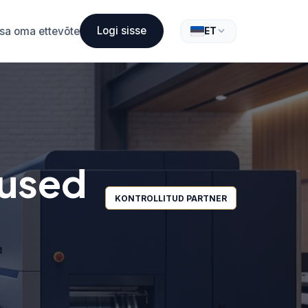
Logi sisse
isa oma ettevõte
ET
nused
KONTROLLITUD PARTNER