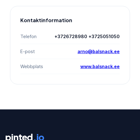
Kontaktinformation
Telefon
+3726728980 +3725051050
E-post
arno@balsnack.ee
Webbplats
www.balsnack.ee
pinted
.io