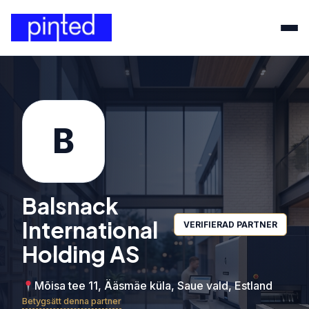
B
Balsnack
International
VERIFIERAD PARTNER
Holding AS
Mõisa tee 11, Ääsmäe küla, Saue vald, Estland
Betygsätt denna partner