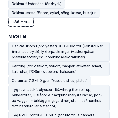
Reklam (Underlägg för dryck)
Reklam (matta för bar, cykel, säng, kassa, husdjur)
+36 mer...
Material
Canvas (Bomull/Polyester) 300-400g för (Konstdukar
(inramade tryck), lyxförpackningar (väskor/påsar),
premium fototryck, inredningsdekorationer)
Kartong (för visitkort, vykort, mappar, etiketter, ärmar,
kalendrar, POSm (wobblers, halsband)
Ceramics (1.8–6.0 g/cm³/used dishes, plates)
Tyg (syntetisk/polyester) 150–450g (för roll-up,
banderoller, ljuslådor & bakgrundsbelysta ramar; pop-
up väggar, mörkläggningsgardiner, utomhus/inomhus
textilbanderoller & flaggor)
Tyg PVC Frontlit 430–510g (för utomhus banners,