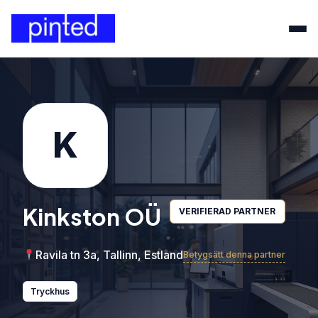
K
Kinkston OÜ
VERIFIERAD PARTNER
Ravila tn 3a, Tallinn, Estland
Betygsätt denna partner
Tryckhus