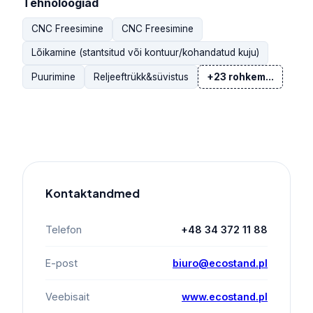
Tehnoloogiad
CNC Freesimine
CNC Freesimine
Lõikamine (stantsitud või kontuur/kohandatud kuju)
Puurimine
Reljeeftrükk&süvistus
+23 rohkem...
Kontaktandmed
Telefon
+48 34 372 11 88
E-post
biuro@ecostand.pl
Veebisait
www.ecostand.pl