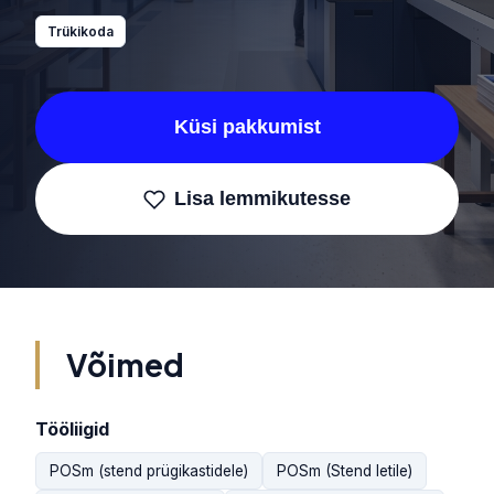
Trükikoda
Küsi pakkumist
Lisa lemmikutesse
Võimed
Tööliigid
POSm (stend prügikastidele)
POSm (Stend letile)