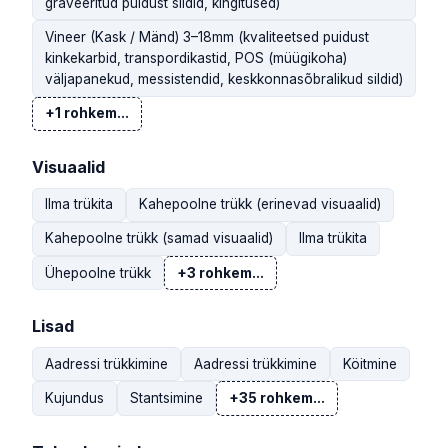
graveeritud puidust sildid, kingitused)
Vineer (Kask / Mänd) 3–18mm (kvaliteetsed puidust
kinkekarbid, transpordikastid, POS (müügikoha)
väljapanekud, messistendid, keskkonnasõbralikud sildid)
+1 rohkem...
Visuaalid
Ilma trükita
Kahepoolne trükk (erinevad visuaalid)
Kahepoolne trükk (samad visuaalid)
Ilma trükita
Ühepoolne trükk
+3 rohkem...
Lisad
Aadressi trükkimine
Aadressi trükkimine
Köitmine
Kujundus
Stantsimine
+35 rohkem...