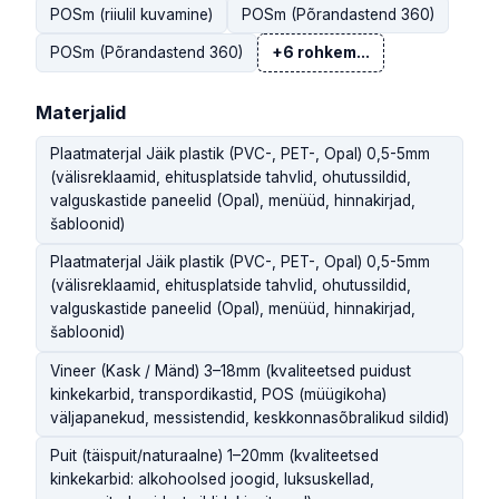
POSm (riiulil kuvamine)
POSm (Põrandastend 360)
POSm (Põrandastend 360)
+6 rohkem...
Materjalid
Plaatmaterjal Jäik plastik (PVC-, PET-, Opal) 0,5-5mm
(välisreklaamid, ehitusplatside tahvlid, ohutussildid,
valguskastide paneelid (Opal), menüüd, hinnakirjad,
šabloonid)
Plaatmaterjal Jäik plastik (PVC-, PET-, Opal) 0,5-5mm
(välisreklaamid, ehitusplatside tahvlid, ohutussildid,
valguskastide paneelid (Opal), menüüd, hinnakirjad,
šabloonid)
Vineer (Kask / Mänd) 3–18mm (kvaliteetsed puidust
kinkekarbid, transpordikastid, POS (müügikoha)
väljapanekud, messistendid, keskkonnasõbralikud sildid)
Puit (täispuit/naturaalne) 1–20mm (kvaliteetsed
kinkekarbid: alkohoolsed joogid, luksuskellad,