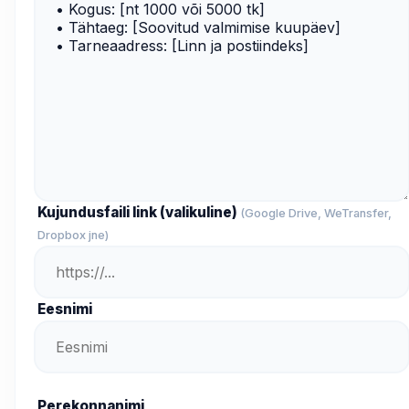
Kujundusfaili link (valikuline)
(Google Drive, WeTransfer,
Dropbox jne)
Eesnimi
Perekonnanimi