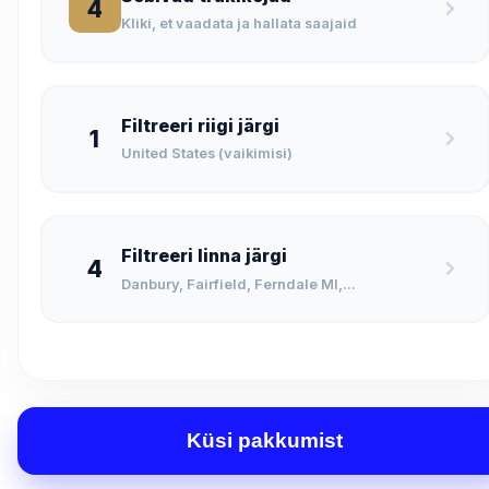
4
Kliki, et vaadata ja hallata saajaid
Filtreeri riigi järgi
1
United States (vaikimisi)
Filtreeri linna järgi
4
Danbury, Fairfield, Ferndale MI,...
Küsi pakkumist