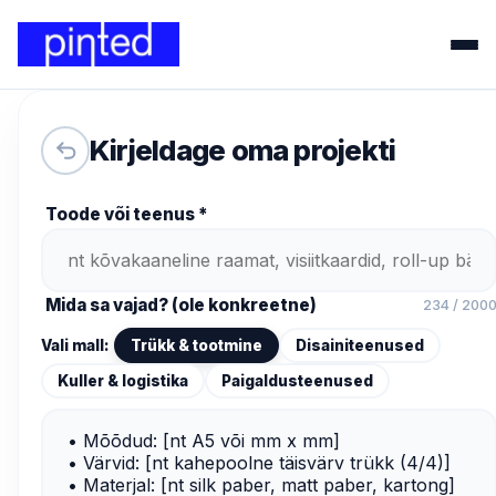
Kirjeldage oma projekti
Toode või teenus *
Mida sa vajad? (ole konkreetne)
234 / 200
Vali mall:
Trükk & tootmine
Disainiteenused
Kuller & logistika
Paigaldusteenused