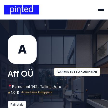
A
Aff OÜ
VARMISTETTU KUMPPANI
Pärnu mnt 142, Tallinn, Viro
★
1.0
(
1
)
Arvioi tämä kumppani
Painotalo