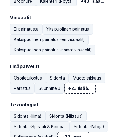
Brochure
Kalenteri (Pöytä)
+43 lisää...
Visuaalit
Ei painatusta
Yksipuolinen painatus
Kaksipuolinen painatus (eri visuaalit)
Kaksipuolinen painatus (samat visuaalit)
Lisäpalvelut
Osoitetulostus
Sidonta
Muotoleikkaus
Painatus
Suunnittelu
+23 lisää...
Teknologiat
Sidonta (liima)
Sidonta (Niittaus)
Sidonta (Spiraali & Kampa)
Sidonta (Nitoja)