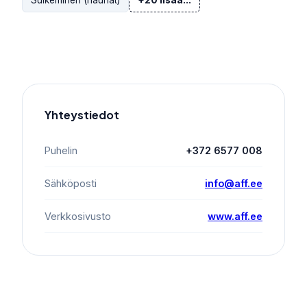
Sulkeminen (nauhat)
+20 lisää...
Yhteystiedot
Puhelin
+372 6577 008
Sähköposti
info@aff.ee
Verkkosivusto
www.aff.ee