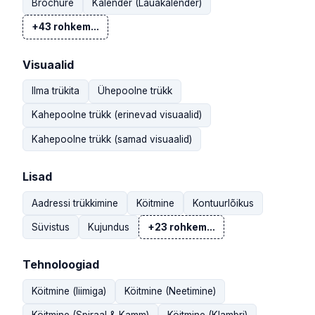
Brochure
Kalender (Lauakalender)
+43 rohkem...
Visuaalid
Ilma trükita
Ühepoolne trükk
Kahepoolne trükk (erinevad visuaalid)
Kahepoolne trükk (samad visuaalid)
Lisad
Aadressi trükkimine
Köitmine
Kontuurlõikus
Süvistus
Kujundus
+23 rohkem...
Tehnoloogiad
Köitmine (liimiga)
Köitmine (Neetimine)