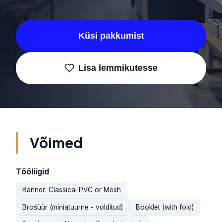
Küsi pakkumist
Lisa lemmikutesse
Võimed
Tööliigid
Banner: Classical PVC or Mesh
Brošüür (miniatuurne - volditud)
Booklet (with fold)