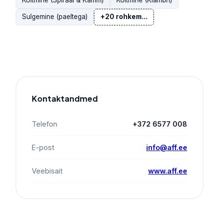
Köitmine (Spiraal & Kamm)
Köitmine (Klambri)
Sulgemine (paeltega)
+20 rohkem...
Kontaktandmed
Telefon
+372 6577 008
E-post
info@aff.ee
Veebisait
www.aff.ee