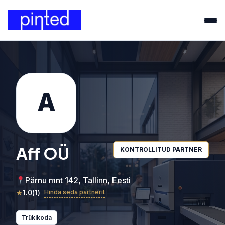
A
Aff OÜ
KONTROLLITUD PARTNER
Pärnu mnt 142, Tallinn, Eesti
★
1.0
(
1
)
Hinda seda partnerit
Trükikoda