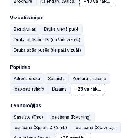
Brochure
Kalendārs (Galda)
+43 vairāk...
Vizualizācijas
Bez drukas
Druka vienā pusē
Druka abās pusēs (dažādi vizuāli)
Druka abās pusēs (tie paši vizuāli)
Papildus
Adrešu druka
Sasaiste
Kontūru griešana
Iespiests reljefs
Dizains
+23 vairāk...
Tehnoloģijas
Sasaiste (līme)
Iesiešana (Riverting)
Iesiešana (Spirāle & Comb)
Iesiešana (Skavotājs)