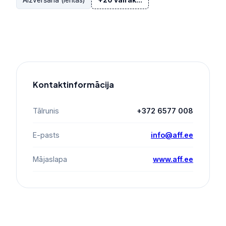
Aizvēršana (lentas)
+20 vairāk...
Kontaktinformācija
Tālrunis
+372 6577 008
E-pasts
info@aff.ee
Mājaslapa
www.aff.ee