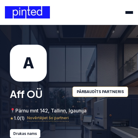
A
Aff OÜ
PĀRBAUDĪTS PARTNERIS
Pärnu mnt 142, Tallinn, Igaunija
★
1.0
(
1
)
Novērtējiet šo partneri
Drukas nams