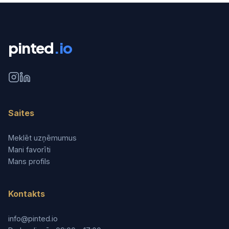
pinted
.io
Saites
Meklēt uzņēmumus
Mani favorīti
Mans profils
Kontakts
info@pinted.io