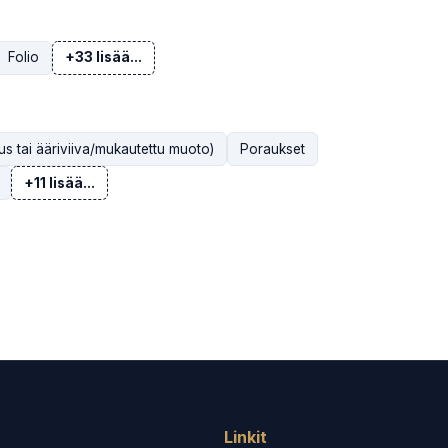
Folio
+33 lisää...
us tai ääriviiva/mukautettu muoto)
Poraukset
+11 lisää...
Linkit