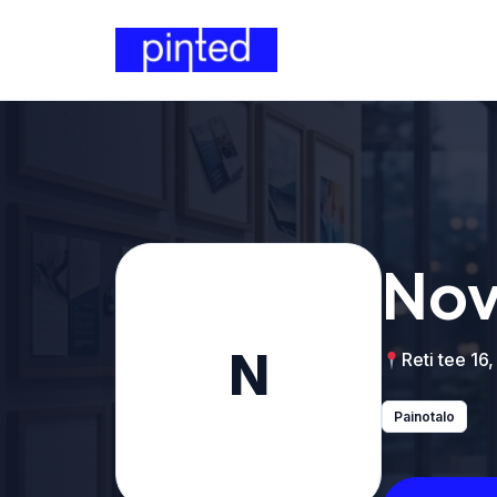
Nov
N
Reti tee 16,
Painotalo