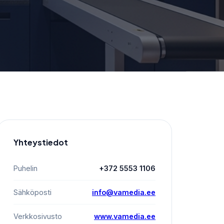
Yhteystiedot
Puhelin
+372 5553 1106
Sähköposti
info@vamedia.ee
Verkkosivusto
www.vamedia.ee