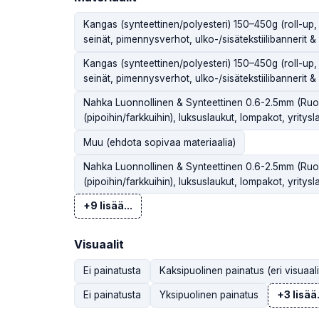
Kangas (synteettinen/polyesteri) 150–450g (roll-up, 
seinät, pimennysverhot, ulko-/sisätekstiilibannerit & l
Kangas (synteettinen/polyesteri) 150–450g (roll-up, 
seinät, pimennysverhot, ulko-/sisätekstiilibannerit & l
Nahka Luonnollinen & Synteettinen 0.6-2.5mm (Ruoka
(pipoihin/farkkuihin), luksuslaukut, lompakot, yritysla
Muu (ehdota sopivaa materiaalia)
Nahka Luonnollinen & Synteettinen 0.6-2.5mm (Ruoka
(pipoihin/farkkuihin), luksuslaukut, lompakot, yritysla
+9 lisää...
Visuaalit
Ei painatusta
Kaksipuolinen painatus (eri visuaali
Ei painatusta
Yksipuolinen painatus
+3 lisää.