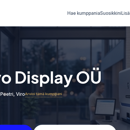
Hae kumppania
Suosikkini
Lisä
o Display OÜ
 Peetri, Viro
Arvioi tämä kumppani