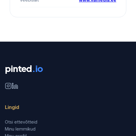
pinted
.io
Lingid
Otsi ettevõtteid
Minu lemmikud
Minu profiil