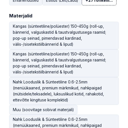
Erilahendused
Esitlus (Lett/Laud)
+27 rohkem...
Materjalid
Kangas (sünteetiline/polüester) 150–450g (roll-up,
bännerid, valguskastid & taustvalgustusega raamid;
pop-up seinad, pimendavad kardinad,
välis-/sisetekstiilbännerid & lipud)
Kangas (sünteetiline/polüester) 150–450g (roll-up,
bännerid, valguskastid & taustvalgustusega raamid;
pop-up seinad, pimendavad kardinad,
välis-/sisetekstiilbännerid & lipud)
Nahk Looduslik & Sünteetiline 0.6-2.5mm
(menüükaaned, premium märkmikud, nahkpaigad
(mütsidele/teksadele), luksuslikud kotid, rahakotid,
ettevõtte kingituse komplektid)
Muu (soovitage sobivat materjali)
Nahk Looduslik & Sünteetiline 0.6-2.5mm
(menüükaaned, premium märkmikud, nahkpaigad