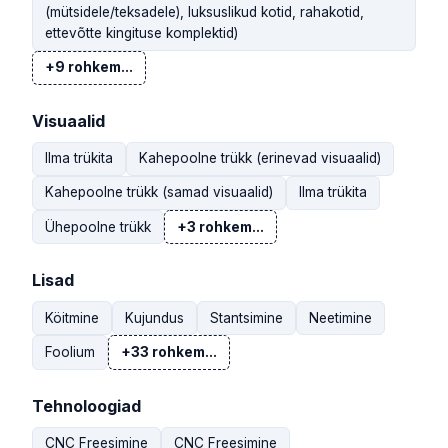
(mütsidele/teksadele), luksuslikud kotid, rahakotid,
ettevõtte kingituse komplektid)
+9 rohkem...
Visuaalid
Ilma trükita
Kahepoolne trükk (erinevad visuaalid)
Kahepoolne trükk (samad visuaalid)
Ilma trükita
Ühepoolne trükk
+3 rohkem...
Lisad
Köitmine
Kujundus
Stantsimine
Neetimine
Foolium
+33 rohkem...
Tehnoloogiad
CNC Freesimine
CNC Freesimine