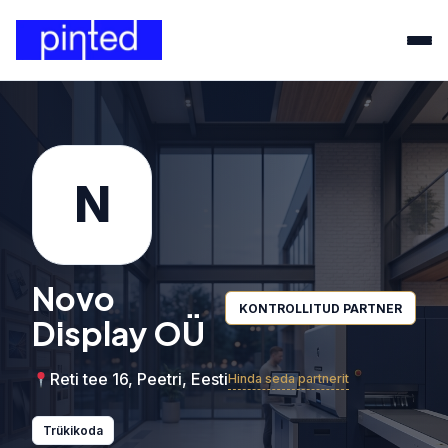
N
Novo
KONTROLLITUD PARTNER
Display OÜ
Reti tee 16, Peetri, Eesti
Hinda seda partnerit
Trükikoda