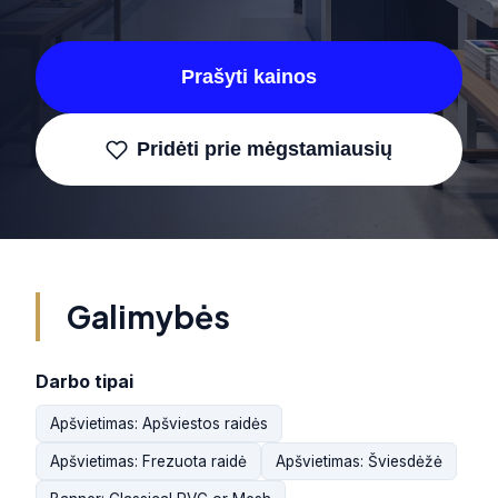
Prašyti kainos
Pridėti prie mėgstamiausių
Galimybės
Darbo tipai
Apšvietimas: Apšviestos raidės
Apšvietimas: Frezuota raidė
Apšvietimas: Šviesdėžė