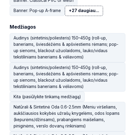
Banner: Classical PVC or Mesh
Banner: Pop-up A-frame
+27 daugiau...
Medžiagos
Audinys (sintetinis/poliesteris) 150–450g (roll-up,
baneriams, šviesdėžėms & apšviestiems rėmams; pop-
up sienoms, blackout užuolaidoms, lauko/vidaus
tekstiliniams baneriams & vėliavoms)
Audinys (sintetinis/poliesteris) 150–450g (roll-up,
baneriams, šviesdėžėms & apšviestiems rėmams; pop-
up sienoms, blackout užuolaidoms, lauko/vidaus
tekstiliniams baneriams & vėliavoms)
Kita (pasiūlykite tinkamą medžiagą)
Natūrali & Sintetinė Oda 0.6-2.5mm (Meniu viršeliams,
aukščiausios kokybės užrašų knygelėms, odos lopams
(kepurėms/džinsams), prabangiems maišeliams,
piniginėms, verslo dovanų rinkiniams)