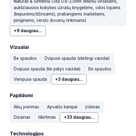
Natūrali & Sintetinė Oda 0.6-2.5mm (Meniu viršeliams,
aukščiausios kokybės užrašų knygelėms, odos lopams
(kepurėms/džinsams), prabangiems maišeliams,
piniginėms, verslo dovanų rinkiniams)
+9 daugiau...
Vizualai
Be spaudos
Dvipusė spauda (skirtingi vaizdai)
Dvipusė spauda (tie patys vaizdai)
Be spaudos
Vienpusė spauda
+3 daugiau...
Papildomi
Akių įvėrimas
Apvalūs kampai
Įrišimas
Dizainas
Iškirtimas
+33 daugiau...
Technologijos