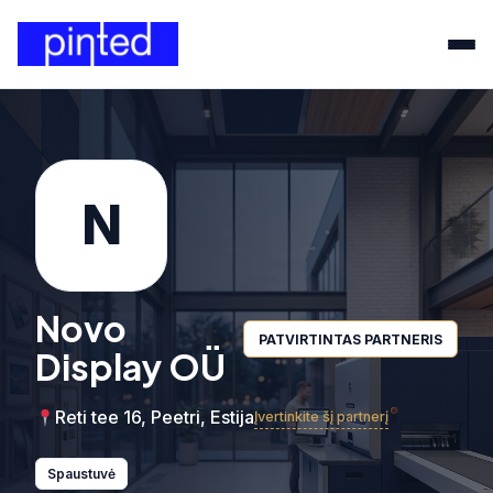
N
Novo
PATVIRTINTAS PARTNERIS
Display OÜ
Reti tee 16, Peetri, Estija
Įvertinkite šį partnerį
Spaustuvė