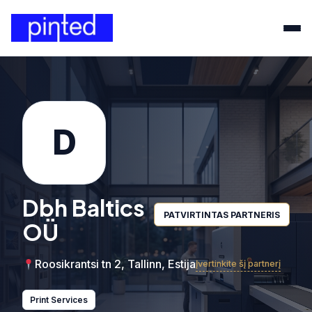
D
Dbh Baltics
PATVIRTINTAS PARTNERIS
OÜ
Roosikrantsi tn 2, Tallinn, Estija
Įvertinkite šį partnerį
Print Services