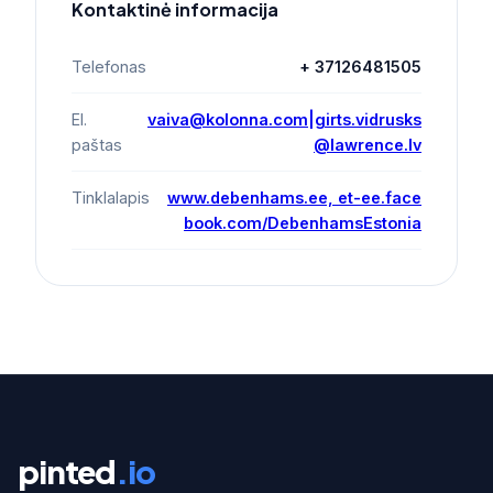
Kontaktinė informacija
Telefonas
+ 37126481505
El.
vaiva@kolonna.com|girts.vidrusks
paštas
@lawrence.lv
Tinklalapis
www.debenhams.ee, et-ee.face
book.com/DebenhamsEstonia
pinted
.io