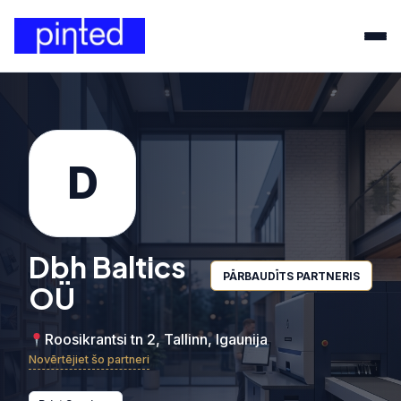
D
Dbh Baltics
PĀRBAUDĪTS PARTNERIS
OÜ
Roosikrantsi tn 2, Tallinn, Igaunija
Novērtējiet šo partneri