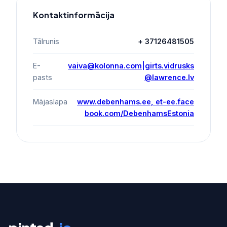
Kontaktinformācija
Tālrunis
+ 37126481505
E-
vaiva@kolonna.com|girts.vidrusks
pasts
@lawrence.lv
Mājaslapa
www.debenhams.ee, et-ee.face
book.com/DebenhamsEstonia