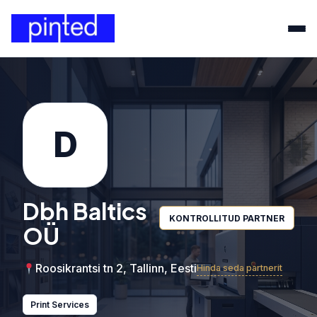
D
Dbh Baltics
KONTROLLITUD PARTNER
OÜ
Roosikrantsi tn 2, Tallinn, Eesti
Hinda seda partnerit
Print Services