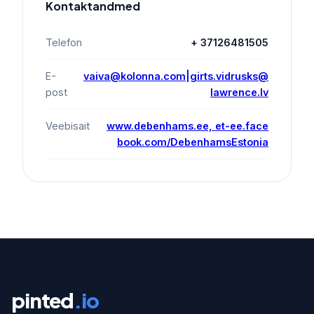
Kontaktandmed
Telefon
+ 37126481505
E-
vaiva@kolonna.com|girts.vidrusks@
post
lawrence.lv
Veebisait
www.debenhams.ee, et-ee.face
book.com/DebenhamsEstonia
pinted
.io