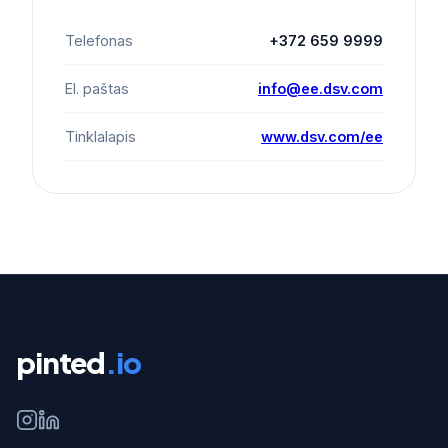
Telefonas
+372 659 9999
El. paštas
info@ee.dsv.com
Tinklalapis
www.dsv.com/ee
pinted
.io