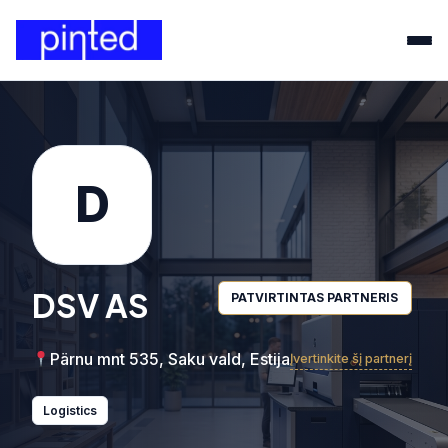
D
DSV AS
PATVIRTINTAS PARTNERIS
Pärnu mnt 535, Saku vald, Estija
Įvertinkite šį partnerį
Logistics