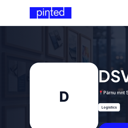
DSV
D
Pärnu mnt 5
Logistics