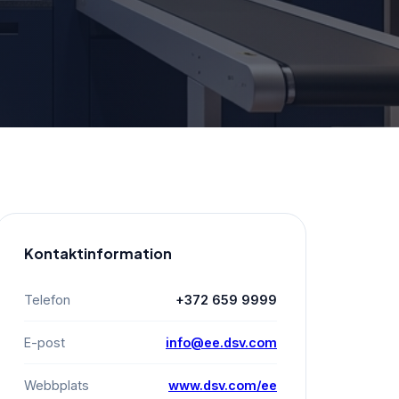
Kontaktinformation
Telefon
+372 659 9999
E-post
info@ee.dsv.com
Webbplats
www.dsv.com/ee