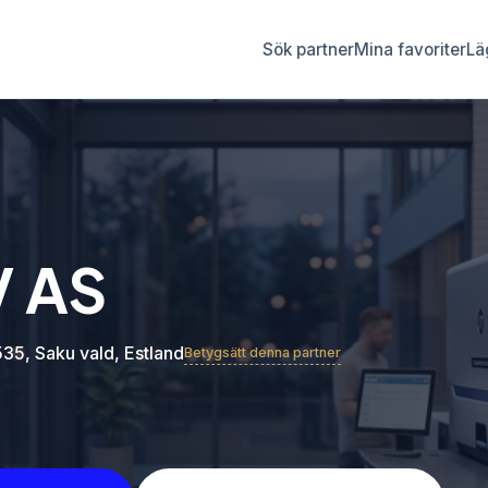
Sök partner
Mina favoriter
Läg
 AS
35, Saku vald, Estland
Betygsätt denna partner