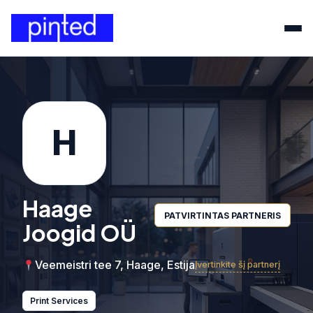
H
Haage
PATVIRTINTAS PARTNERIS
Joogid OÜ
Veemeistri tee 7, Haage, Estija
Įvertinkite šį partnerį
Print Services