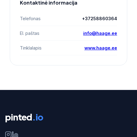
Kontaktinė informacija
Telefonas
+37258860364
El. paštas
info@haage.ee
Tinklalapis
www.haage.ee
pinted
.io