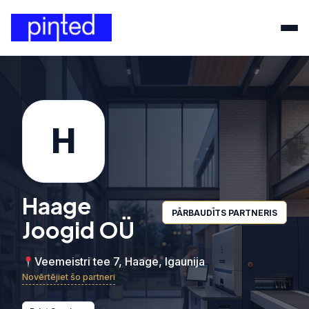
H
Haage
PĀRBAUDĪTS PARTNERIS
Joogid OÜ
Veemeistri tee 7, Haage, Igaunija
Novērtējiet šo partneri