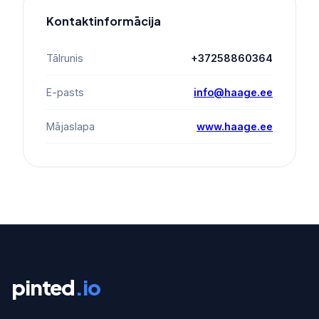
Kontaktinformācija
Tālrunis
+37258860364
E-pasts
info@haage.ee
Mājaslapa
www.haage.ee
pinted
.io