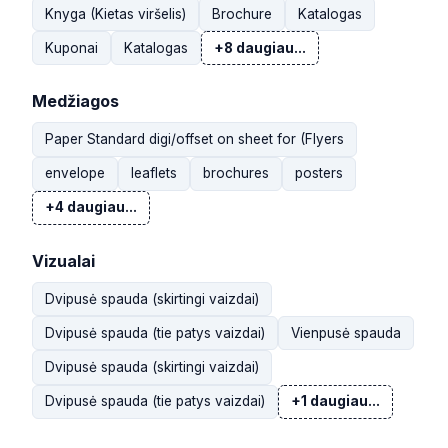
Knyga (Kietas viršelis)
Brochure
Katalogas
Kuponai
Katalogas
+8 daugiau...
Medžiagos
Paper Standard digi/offset on sheet for (Flyers
envelope
leaflets
brochures
posters
+4 daugiau...
Vizualai
Dvipusė spauda (skirtingi vaizdai)
Dvipusė spauda (tie patys vaizdai)
Vienpusė spauda
Dvipusė spauda (skirtingi vaizdai)
Dvipusė spauda (tie patys vaizdai)
+1 daugiau...