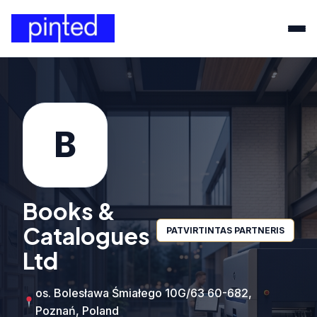
B
Books &
Catalogues
PATVIRTINTAS PARTNERIS
Ltd
os. Bolesława Śmiałego 10G/63 60-682,
Poznań, Poland