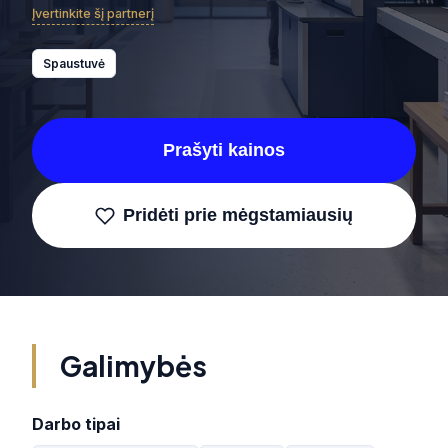
Įvertinkite šį partnerį
Spaustuvė
Prašyti kainos
Pridėti prie mėgstamiausių
Galimybės
Darbo tipai