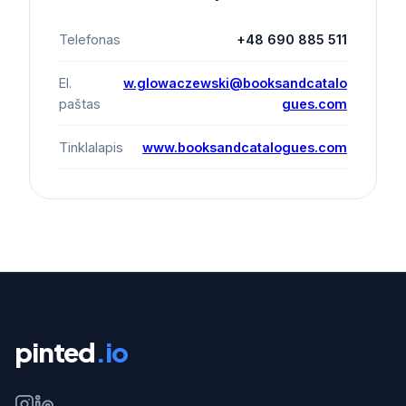
Telefonas
+48 690 885 511
El.
w.glowaczewski@booksandcatalo
paštas
gues.com
Tinklalapis
www.booksandcatalogues.com
pinted
.io