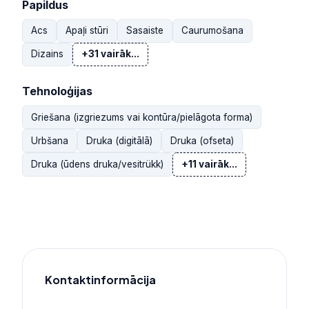
Papildus
Acs
Apaļi stūri
Sasaiste
Caurumošana
Dizains
+31 vairāk...
Tehnoloģijas
Griešana (izgriezums vai kontūra/pielāgota forma)
Urbšana
Druka (digitālā)
Druka (ofseta)
Druka (ūdens druka/vesitrükk)
+11 vairāk...
Kontaktinformācija