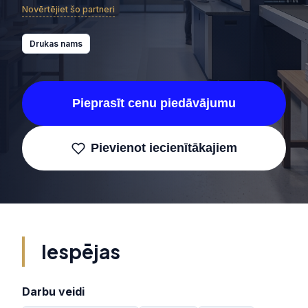
Novērtējiet šo partneri
Drukas nams
Pieprasīt cenu piedāvājumu
Pievienot iecienītākajiem
Iespējas
Darbu veidi