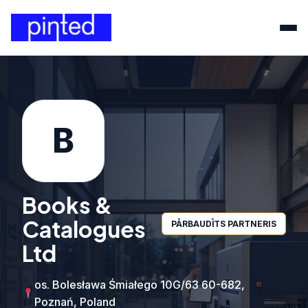
B
Books &
Catalogues
PĀRBAUDĪTS PARTNERIS
Ltd
os. Bolesława Śmiałego 10G/63 60-682,
Poznań, Poland