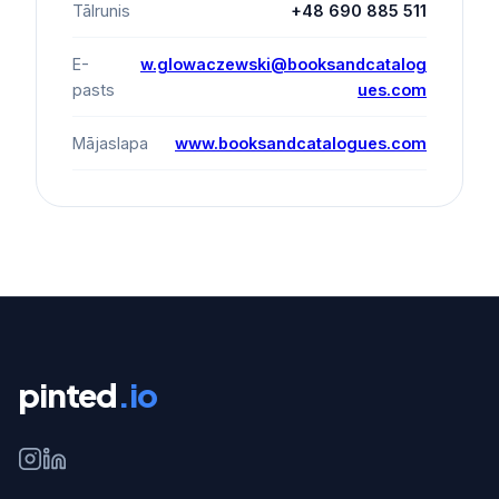
Tālrunis
+48 690 885 511
E-
w.glowaczewski@booksandcatalog
pasts
ues.com
Mājaslapa
www.booksandcatalogues.com
pinted
.io