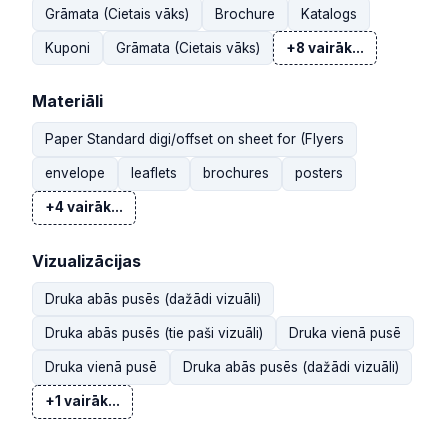
Grāmata (Cietais vāks)
Brochure
Katalogs
Kuponi
Grāmata (Cietais vāks)
+8 vairāk...
Materiāli
Paper Standard digi/offset on sheet for (Flyers
envelope
leaflets
brochures
posters
+4 vairāk...
Vizualizācijas
Druka abās pusēs (dažādi vizuāli)
Druka abās pusēs (tie paši vizuāli)
Druka vienā pusē
Druka vienā pusē
Druka abās pusēs (dažādi vizuāli)
+1 vairāk...