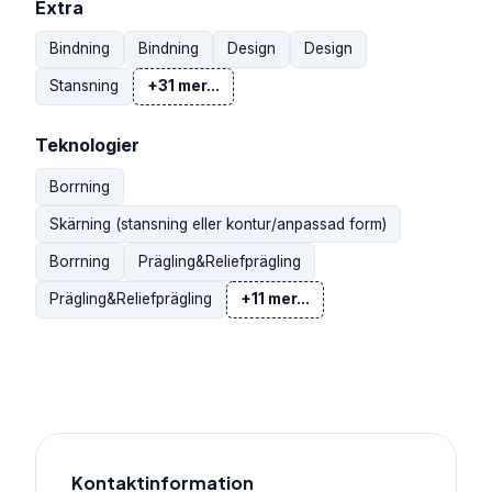
Extra
Bindning
Bindning
Design
Design
Stansning
+31 mer...
Teknologier
Borrning
Skärning (stansning eller kontur/anpassad form)
Borrning
Prägling&Reliefprägling
Prägling&Reliefprägling
+11 mer...
Kontaktinformation