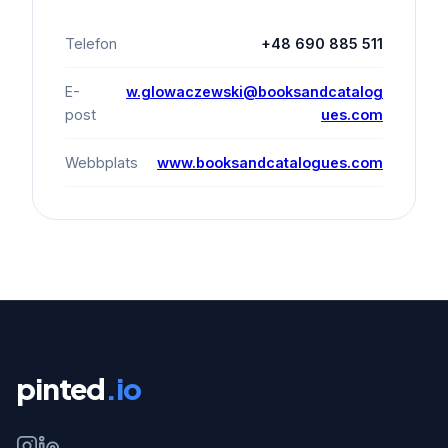
Telefon
+48 690 885 511
E-
w.glowaczewski@booksandcatalog
post
ues.com
Webbplats
www.booksandcatalogues.com
pinted
.io