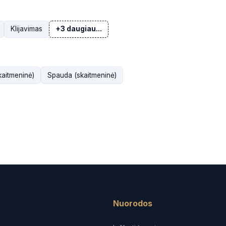
Klijavimas
+3 daugiau...
aitmeninė)
Spauda (skaitmeninė)
Nuorodos