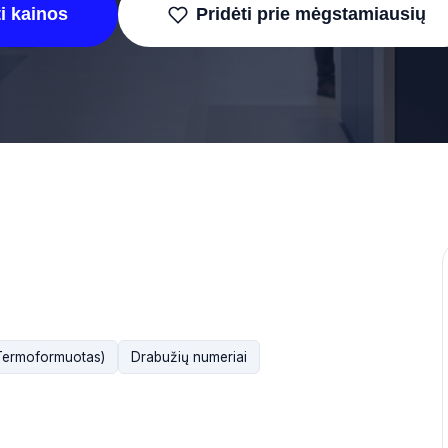
i kainos
Pridėti prie mėgstamiausių
Termoformuotas)
Drabužių numeriai