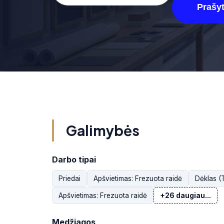
Prašyt
Galimybės
Darbo tipai
Priedai
Apšvietimas: Frezuota raidė
Dėklas (
Apšvietimas: Frezuota raidė
+26 daugiau...
Medžiagos