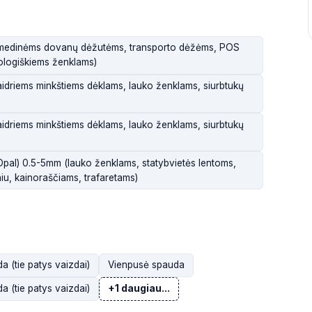
 medinėms dovanų dėžutėms, transporto dėžėms, POS
ologiškiems ženklams)
aidriems minkštiems dėklams, lauko ženklams, siurbtukų
aidriems minkštiems dėklams, lauko ženklams, siurbtukų
Opal) 0.5-5mm (lauko ženklams, statybvietės lentoms,
u, kainoraščiams, trafaretams)
 (tie patys vaizdai)
Vienpusė spauda
 (tie patys vaizdai)
+1 daugiau...