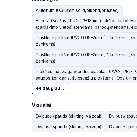
Aluminum (0.3–3mm solid/bibond/brushed)
Fanera (Beržas / Pušis) 3–18mm (aukštos kokybės
(pardavimo vietos) stendams, parodų stendams, ek
Plastikinė plokštė (PVC) 0.15–2mm (ID kortelėms, sk
ženklams)
Plastikinė plokštė (PVC) 0.15–2mm (ID kortelėms, sk
ženklams)
Plokštės medžiaga Standus plastikas (PVC-, PET-, 
saugos ženklams, šviesdėžių plokštėms (Opal), meni
+4 daugiau...
Vizualai
Dvipusė spauda (skirtingi vaizdai)
Dvipusė spauda
Dvipusė spauda (skirtingi vaizdai)
Dvipusė spauda