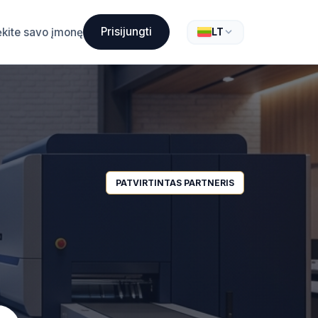
Prisijungti
ėkite savo įmonę
LT
PATVIRTINTAS PARTNERIS