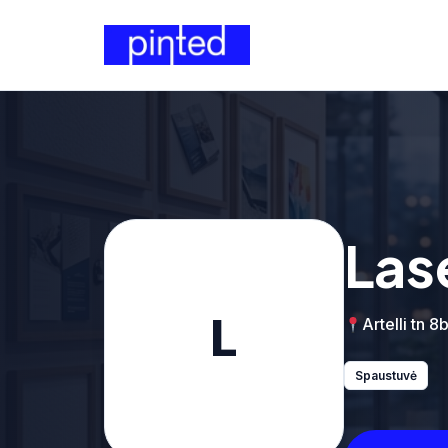
Las
L
Artelli tn 8b
Spaustuvė