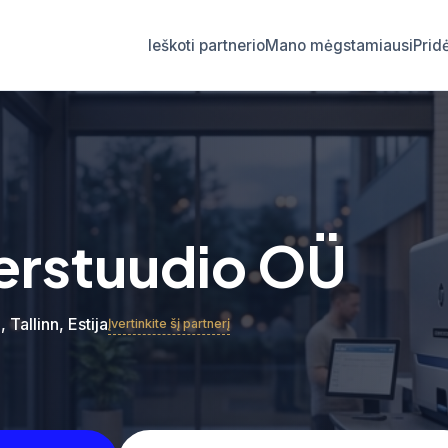
Ieškoti partnerio
Mano mėgstamiausi
Prid
erstuudio OÜ
, Tallinn, Estija
Įvertinkite šį partnerį