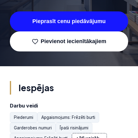
Pieprasīt cenu piedāvājumu
Pievienot iecienītākajiem
Iespējas
Darbu veidi
Piederumi
Apgaismojums: Frēzēti burti
Garderobes numuri
Īpaši risinājumi