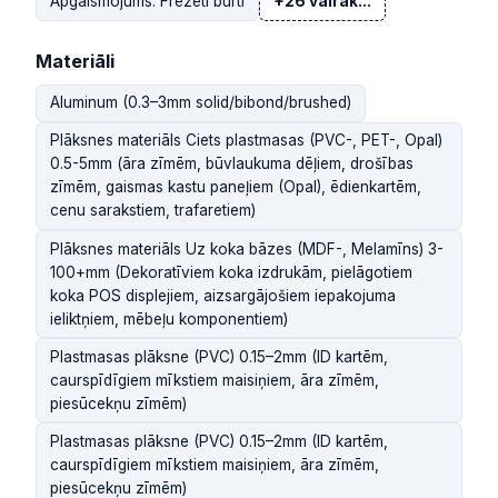
Apgaismojums: Frēzēti burti
+26 vairāk...
Materiāli
Aluminum (0.3–3mm solid/bibond/brushed)
Plāksnes materiāls Ciets plastmasas (PVC-, PET-, Opal)
0.5-5mm (āra zīmēm, būvlaukuma dēļiem, drošības
zīmēm, gaismas kastu paneļiem (Opal), ēdienkartēm,
cenu sarakstiem, trafaretiem)
Plāksnes materiāls Uz koka bāzes (MDF-, Melamīns) 3-
100+mm (Dekoratīviem koka izdrukām, pielāgotiem
koka POS displejiem, aizsargājošiem iepakojuma
ieliktņiem, mēbeļu komponentiem)
Plastmasas plāksne (PVC) 0.15–2mm (ID kartēm,
caurspīdīgiem mīkstiem maisiņiem, āra zīmēm,
piesūcekņu zīmēm)
Plastmasas plāksne (PVC) 0.15–2mm (ID kartēm,
caurspīdīgiem mīkstiem maisiņiem, āra zīmēm,
piesūcekņu zīmēm)