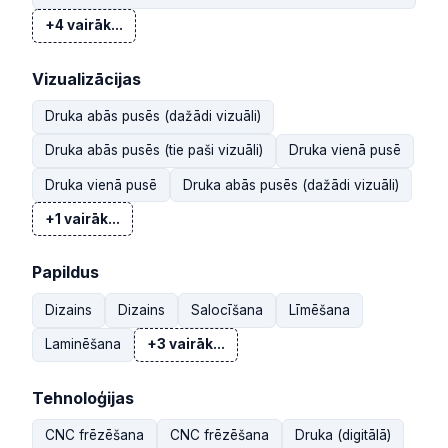
+4 vairāk...
Vizualizācijas
Druka abās pusēs (dažādi vizuāli)
Druka abās pusēs (tie paši vizuāli)
Druka vienā pusē
Druka vienā pusē
Druka abās pusēs (dažādi vizuāli)
+1 vairāk...
Papildus
Dizains
Dizains
Salocīšana
Līmēšana
Laminēšana
+3 vairāk...
Tehnoloģijas
CNC frēzēšana
CNC frēzēšana
Druka (digitālā)