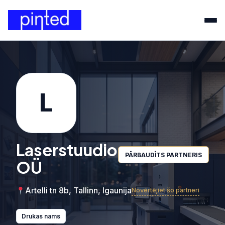
L
Laserstuudio
PĀRBAUDĪTS PARTNERIS
OÜ
Artelli tn 8b, Tallinn, Igaunija
Novērtējiet šo partneri
Drukas nams