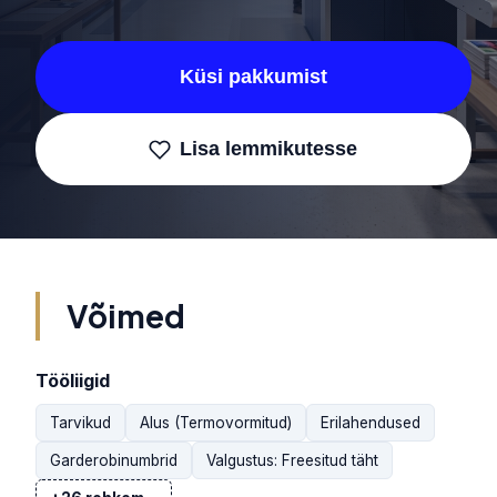
Küsi pakkumist
Lisa lemmikutesse
Võimed
Tööliigid
Tarvikud
Alus (Termovormitud)
Erilahendused
Garderobinumbrid
Valgustus: Freesitud täht