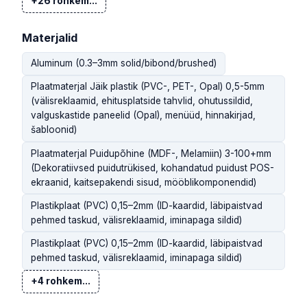
+26 rohkem...
Materjalid
Aluminum (0.3–3mm solid/bibond/brushed)
Plaatmaterjal Jäik plastik (PVC-, PET-, Opal) 0,5-5mm
(välisreklaamid, ehitusplatside tahvlid, ohutussildid,
valguskastide paneelid (Opal), menüüd, hinnakirjad,
šabloonid)
Plaatmaterjal Puidupõhine (MDF-, Melamiin) 3-100+mm
(Dekoratiivsed puidutrükised, kohandatud puidust POS-
ekraanid, kaitsepakendi sisud, mööblikomponendid)
Plastikplaat (PVC) 0,15–2mm (ID-kaardid, läbipaistvad
pehmed taskud, välisreklaamid, iminapaga sildid)
Plastikplaat (PVC) 0,15–2mm (ID-kaardid, läbipaistvad
pehmed taskud, välisreklaamid, iminapaga sildid)
+4 rohkem...