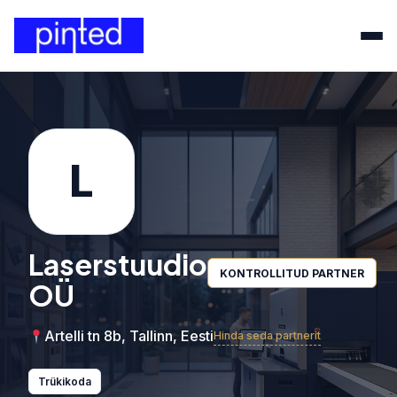
L
Laserstuudio
KONTROLLITUD PARTNER
OÜ
Artelli tn 8b, Tallinn, Eesti
Hinda seda partnerit
Trükikoda