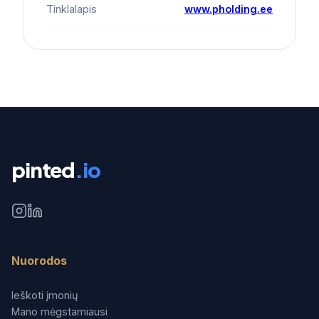
Tinklalapis
www.pholding.ee
pinted
.io
Nuorodos
Ieškoti įmonių
Mano mėgstamiausi