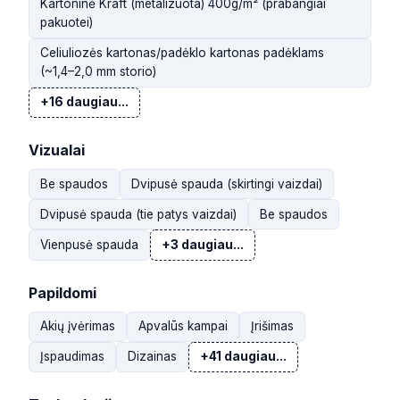
Kartoninė Kraft (metalizuota) 400g/m² (prabangiai
pakuotei)
Celiuliozės kartonas/padėklo kartonas padėklams
(~1,4–2,0 mm storio)
+16 daugiau...
Vizualai
Be spaudos
Dvipusė spauda (skirtingi vaizdai)
Dvipusė spauda (tie patys vaizdai)
Be spaudos
Vienpusė spauda
+3 daugiau...
Papildomi
Akių įvėrimas
Apvalūs kampai
Įrišimas
Įspaudimas
Dizainas
+41 daugiau...