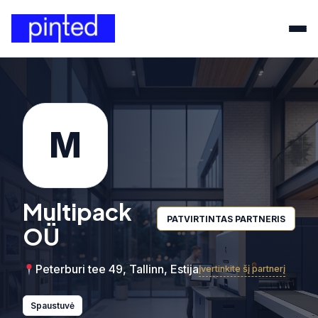
M
Multipack
PATVIRTINTAS PARTNERIS
OÜ
Peterburi tee 49, Tallinn, Estija
Įvertinkite šį partnerį
Spaustuvė