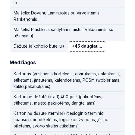
jo
Maišelis: Dovanų Laminuotas su Virvelinėmis
Rankenomis
Maišelis: Plastikinis šaldytam maistui, vakuuminis, su
užsegimu)
Dėžutė (alkoholio buteliui)
+45 daugiau...
Medžiagos
Kartonas (vizitinėms kortelėms, atvirukams, aplankams,
etiketėms, įmautėms, kalendoriams, POSm (wobleriams,
kaklo pakabukams)
Kartoninė dėžutė (kraft) 400g/m² (pakuotėms,
etiketėms, maisto pakuotėms, dangteliams)
Kartoninė dėžutė (terminė) (tiesioginio terminio
spausdinimo etiketėms, logistikos žymoms, įėjimo
bilietams, svorio skalės etiketėms)