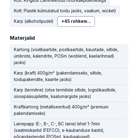
Kott: Kingitus Lamineeritud nöörkäepidemetega
Kott: Plastik külmutatud toidu jaoks, vaakum, wicket)
Karp (alkoholipudel)
+45 rohkem...
Materjalid
Kartong (visiitkaartide, postkaartide, kaustade, siltide,
ümbriste, kalendrite, POSm (woblerid, kaelarihmad)
jaoks)
Karp (kraft) 400g/m² (pakendamiseks, siltide,
toidupakendite, kaante jaoks)
Karp (termiline) (otse termiliste siltide, logistikasiltide,
sissepääsupiletite, kaalumärgiste jaoks)
Kraftkartong (metalliseeritud) 400g/m² (premium
pakendamiseks)
Lainepapp (E-, B-, C-, BC laine) lehel 1-7mm
(saatmiskastid (FEFCO), e-kaubanduse kastid,
põrandastendid (POSm), kaubaalused)