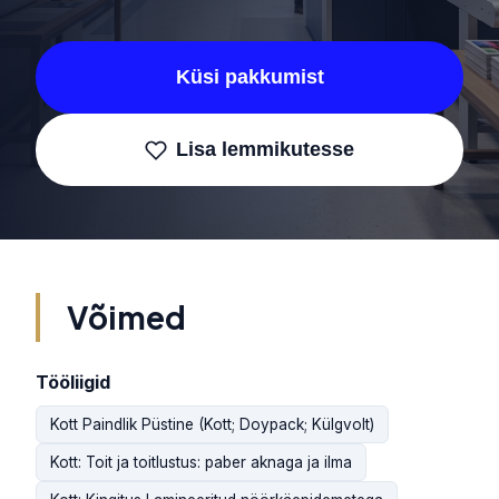
Küsi pakkumist
Lisa lemmikutesse
Võimed
Tööliigid
Kott Paindlik Püstine (Kott; Doypack; Külgvolt)
Kott: Toit ja toitlustus: paber aknaga ja ilma