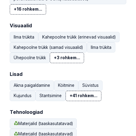
+16 rohkem...
Visuaalid
Ilma trükita
Kahepoolne trükk (erinevad visuaalid)
Kahepoolne trükk (samad visuaalid)
Ilma trükita
Ühepoolne trükk
+3 rohkem...
Lisad
Akna paigaldamine
Köitmine
Süvistus
Kujundus
Stantsimine
+41 rohkem...
Tehnoloogiad
Materjalid (taaskasutatavad)
Materjalid (taaskasutatavad)