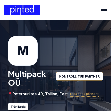
M
Multipack
KONTROLLITUD PARTNER
OÜ
Peterburi tee 49, Tallinn, Eesti
Hinda seda partnerit
Trükikoda