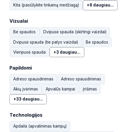
Kita (pasiūlykite tinkamą medžiagą)
+8 daugiau...
Vizualai
Be spaudos
Dvipusė spauda (skirtingi vaizdai)
Dvipusė spauda (tie patys vaizdai)
Be spaudos
Vienpusė spauda
+3 daugiau...
Papildomi
Adreso spausdinimas
Adreso spausdinimas
Akių įvėrimas
Apvalūs kampai
Įrišimas
+33 daugiau...
Technologijos
Apdaila (apvalinimas kampų)