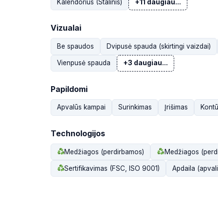
Kalendorius (Stalinis)
+11 daugiau...
Vizualai
Be spaudos
Dvipusė spauda (skirtingi vaizdai)
Vienpusė spauda
+3 daugiau...
Papildomi
Apvalūs kampai
Surinkimas
Įrišimas
Kontū
Technologijos
Medžiagos (perdirbamos)
Medžiagos (perd
Sertifikavimas (FSC, ISO 9001)
Apdaila (apva