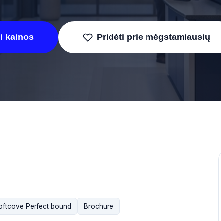
i kainos
Pridėti prie mėgstamiausių
oftcove Perfect bound
Brochure