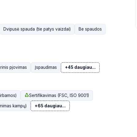
Dvipusė spauda (tie patys vaizdai)
Be spaudos
rinis pjovimas
Įspaudimas
+45 daugiau...
irbamos)
Sertifikavimas (FSC, ISO 9001)
linimas kampų)
+65 daugiau...