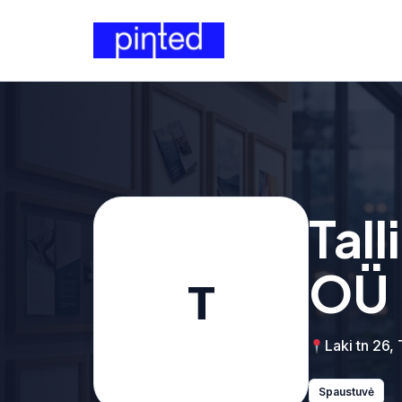
Tal
OÜ
T
Laki tn 26, 
Spaustuvė