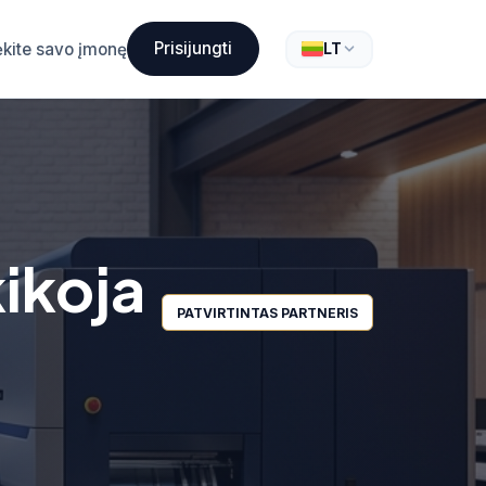
Prisijungti
ėkite savo įmonę
LT
ikoja
PATVIRTINTAS PARTNERIS