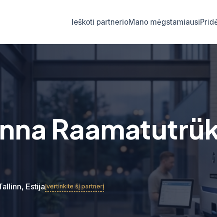
Ieškoti partnerio
Mano mėgstamiausi
Prid
linna Raamatutrük
Tallinn, Estija
Įvertinkite šį partnerį