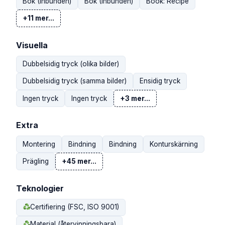
Bok (Inbunden)
Bok (Inbunden)
Book: Recipe
+11 mer...
Visuella
Dubbelsidig tryck (olika bilder)
Dubbelsidig tryck (samma bilder)
Ensidig tryck
Ingen tryck
Ingen tryck
+3 mer...
Extra
Montering
Bindning
Bindning
Konturskärning
Prägling
+45 mer...
Teknologier
Certifiering (FSC, ISO 9001)
Material (återvinningsbara)