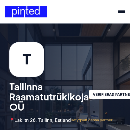
T
Tallinna
Raamatutrükikoja
VERIFIERAD PARTN
OÜ
Laki tn 26, Tallinn, Estland
Betygsätt denna partner